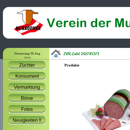
Donnerstag 06 Aug
2026
Züchter
Produkte
Konsument
Vermarktung
Börse
Fotos
Neuigkeiten !!