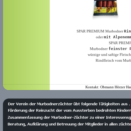
SPAR PREMIUM Murbodner 
Rin
oder 
mit Alpenem
SPAR PREM
Murbodner 
feinster 
würzige und saftige Fleisc
Rindfleisch vom Mur
Kontakt: Obmann Hörzer Han