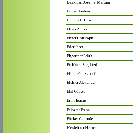
Denkmair Josef. u. Martina
Dorner Andrea
Dremmel Hermann
Ebner Anton
Ebner Christoph
Eder Josef
Ehgartner Edith
Eichhorn Siegfried
Eibler Franz Josef
Eichler Alexander
Eisl Günter
Ertl Thomas
Felberer Franz
Flicker Gertrude
Fössleitner Herbert