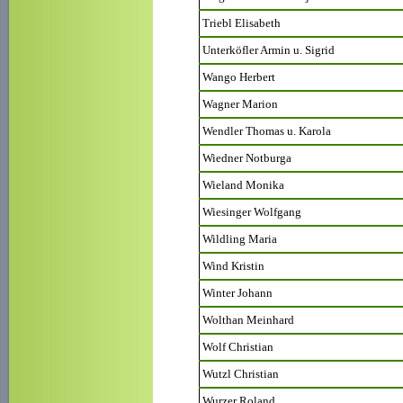
Triebl Elisabeth
Unterköfler Armin u. Sigrid
Wango Herbert
Wagner Marion
Wendler Thomas u. Karola
Wiedner Notburga
Wieland Monika
Wiesinger Wolfgang
Wildling Maria
Wind Kristin
Winter Johann
Wolthan Meinhard
Wolf Christian
Wutzl Christian
Wurzer Roland